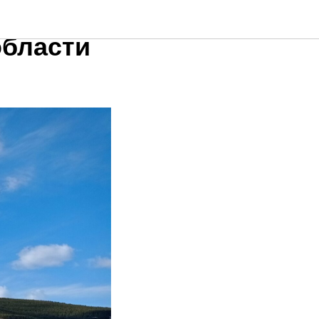
зы в п.
области