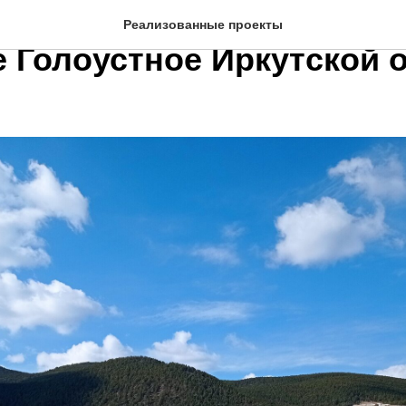
льство туристической ба
Реализованные проекты
 Голоустное Иркутской 